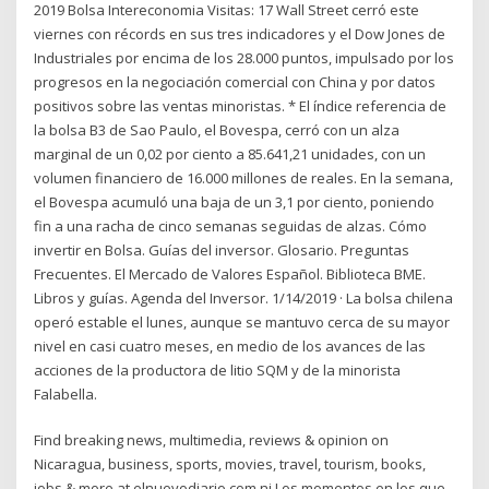
2019 Bolsa Intereconomia Visitas: 17 Wall Street cerró este
viernes con récords en sus tres indicadores y el Dow Jones de
Industriales por encima de los 28.000 puntos, impulsado por los
progresos en la negociación comercial con China y por datos
positivos sobre las ventas minoristas. * El índice referencia de
la bolsa B3 de Sao Paulo, el Bovespa, cerró con un alza
marginal de un 0,02 por ciento a 85.641,21 unidades, con un
volumen financiero de 16.000 millones de reales. En la semana,
el Bovespa acumuló una baja de un 3,1 por ciento, poniendo
fin a una racha de cinco semanas seguidas de alzas. Cómo
invertir en Bolsa. Guías del inversor. Glosario. Preguntas
Frecuentes. El Mercado de Valores Español. Biblioteca BME.
Libros y guías. Agenda del Inversor. 1/14/2019 · La bolsa chilena
operó estable el lunes, aunque se mantuvo cerca de su mayor
nivel en casi cuatro meses, en medio de los avances de las
acciones de la productora de litio SQM y de la minorista
Falabella.
Find breaking news, multimedia, reviews & opinion on
Nicaragua, business, sports, movies, travel, tourism, books,
jobs & more at elnuevodiario.com.ni Los momentos en los que